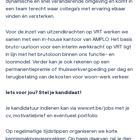
dynamische en snel veranderende omgeving en komt in
een team terecht waar collega
’
s met ervaring elkaar
vinden
é
n versterken.
Voor de inzet van uitzendkrachten op VRT werken we
samen met een in-house kantoor van AMPLO. Het basis
bruto-uurloon voor een interim werkkracht op VRT ligt
in lijn met het brutoloon binnen ons functie- en
loonmodel. Verder kan je ook rekenen op een
permanentiepremie of thuiswerkvergoeding per dag en
terugbetaling van de kosten voor woon-werk verkeer.
Iets voor jou? Stel je kandidaat!
Je kandidatuur indienen kan via www.vrt.be/jobs met je
cv, motivatiebrief en eventueel portfolio.
Op regelmatige tijdstippen organiseren we korte
kennismakingsgesprekken. Op basis daarvan zal je dan