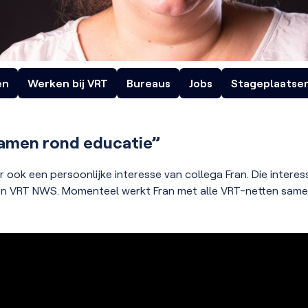
en
Werken bij VRT
Bureaus
Jobs
Stageplaatse
Klara
De Tijdloze
Radio Bene
samen rond educatie”
 ook een persoonlijke interesse van collega Fran. Die interess
et en VRT NWS. Momenteel werkt Fran met alle VRT-netten sam