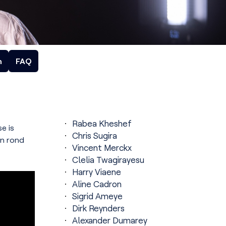
n
FAQ
Rabea Kheshef
e is
Chris Sugira
en rond
Vincent Merckx
Clelia Twagirayesu
Harry Viaene
Aline Cadron
Sigrid Ameye
Dirk Reynders
Alexander Dumarey