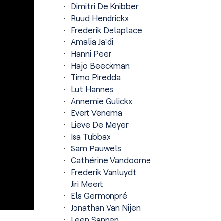
Dimitri De Knibber
Ruud Hendrickx
Frederik Delaplace
Amalia Jaïdi
Hanni Peer
Hajo Beeckman
Timo Piredda
Lut Hannes
Annemie Gulickx
Evert Venema
Lieve De Meyer
Isa Tubbax
Sam Pauwels
Cathérine Vandoorne
Frederik Vanluydt
Jiri Meert
Els Germonpré
Jonathan Van Nijen
Leen Sannen