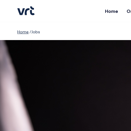
Home
O
Home
Jobs
Nieuws over VRT
VIDEO & AUDIO
Contacteer ons
Onze organisatie
Organogram
VRT MAX
Reclameregie
Geschiedenis
NIEUWS
Beleid
Financiën
VRT NWS
VRT Sporza
VRT Jobs