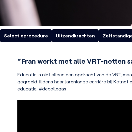
TELEVISIE
Onze opdracht
Missie en waarden
VRT Eén
VRT Canvas
VRT Ketnet
Beheersovereenkomst
Toezicht en Transparantie
Selectieprocedure
Uitzendkrachten
Zelfstandig
Resultaten
RADIO
Samenwerking
Radio1
Radio2
MNM
Studio Brussel
“Fran werkt met alle VRT-netten 
Participatie
Externe producties
Bekijk ook
Educatie is niet alleen een opdracht van de VRT, maar
VRT NWS EDUbox
gegroeid tijdens haar jarenlange carrière bij Ketn
VRT Lees mee
educatie.
#decollegas
VRT in het buitenland
Toegankelijkheid