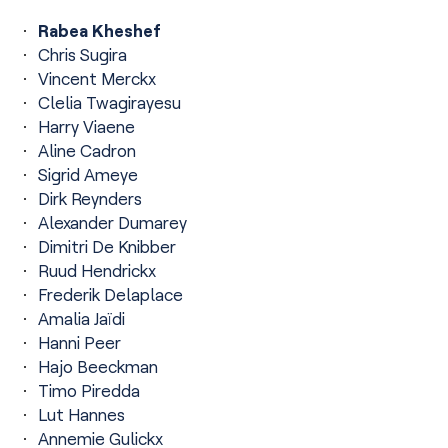
Rabea Kheshef
Chris Sugira
Vincent Merckx
Clelia Twagirayesu
Harry Viaene
Aline Cadron
Sigrid Ameye
Dirk Reynders
Alexander Dumarey
Dimitri De Knibber
Ruud Hendrickx
Frederik Delaplace
Amalia Jaïdi
Hanni Peer
Hajo Beeckman
Timo Piredda
Lut Hannes
Annemie Gulickx