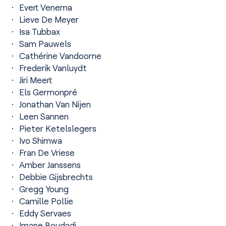
Evert Venema
Lieve De Meyer
Isa Tubbax
Sam Pauwels
Cathérine Vandoorne
Frederik Vanluydt
Jiri Meert
Els Germonpré
Jonathan Van Nijen
Leen Sannen
Pieter Ketelslegers
Ivo Shimwa
Fran De Vriese
Amber Janssens
Debbie Gijsbrechts
Gregg Young
Camille Pollie
Eddy Servaes
Imane Boudadi