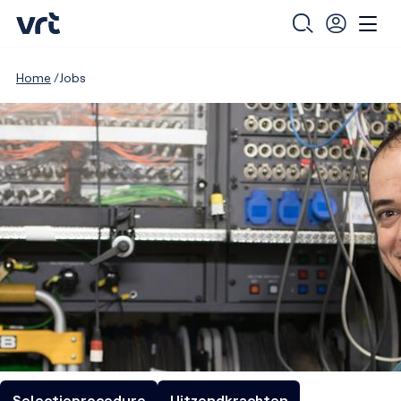
Home
Jobs
Selectieprocedure
Uitzendkrachten